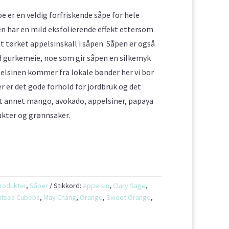
e er en veldig forfriskende såpe for hele
n har en mild eksfolierende effekt ettersom
tt tørket appelsinskall i såpen. Såpen er også
 gurkemeie, noe som gir såpen en silkemyk
pelsinen kommer fra lokale bønder her vi bor
r er det gode forhold for jordbruk og det
t annet mango, avokado, appelsiner, papaya
ukter og grønnsaker.
rodukter
,
Såper
Stikkord:
Appelsin
,
Clary Sage
,
itsea Cubeba
,
May Chang
,
Orange
,
Sweet Orange
,