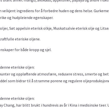
 velkjent ingrediens for å forbedre huden og dens helse. Gurkeme
erike og hudpleiende egenskaper.
oljer, Søt appelsin eterisk olkje, Muskatsalvie eterisk olje og Lit
raftfulle eteriske oljene.
enskaper for både kropp og sjel.
denne eteriske oljen:
 munter og oppløftende atmosfære, redusere stress, smerte og be
ddel som bidrar til å stramme porene og regulere oljeproduksjone
denne eteriske oljen:
Chang, har blitt brukt i hundrevis av år i Kina i medisinske teer. U