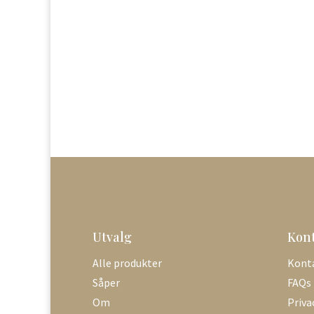
Utvalg
Kon
Alle produkter
Kont
Såper
FAQs
Om
Priva