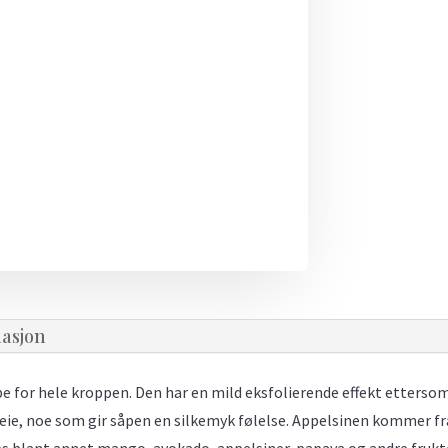
masjon
e for hele kroppen. Den har en mild eksfolierende effekt ettersom 
ie, noe som gir såpen en silkemyk følelse. Appelsinen kommer fra
kes blant annet mango, avokado, appelsiner, papaya og andre frukt