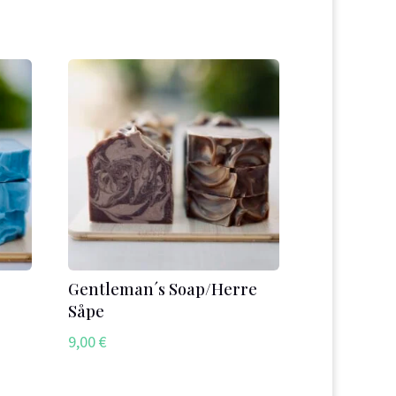
Gentleman´s Soap/Herre
Såpe
9,00
€