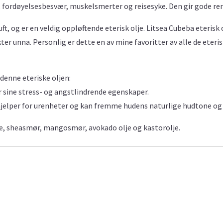
, fordøyelsesbesvær, muskelsmerter og reisesyke. Den gir gode r
uft, og er en veldig oppløftende eterisk olje. Litsea Cubeba eterisk 
 unna. Personlig er dette en av mine favoritter av alle de eterisk
denne eteriske oljen:
or sine stress- og angstlindrende egenskaper.
hjelper for urenheter og kan fremme hudens naturlige hudtone og 
lje, sheasmør, mangosmør, avokado olje og kastorolje.