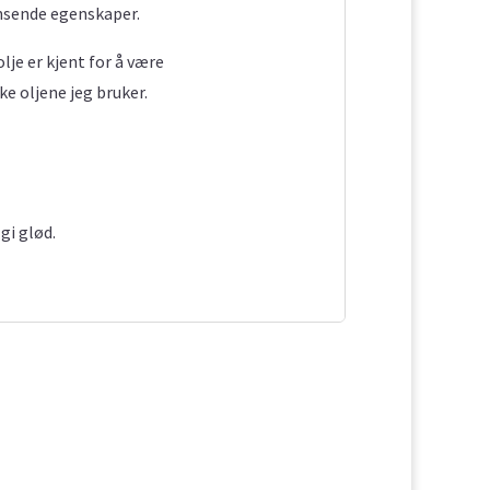
ensende egenskaper.
olje er kjent for å være
e oljene jeg bruker.
gi glød.