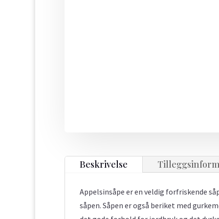
Beskrivelse
Tilleggsinfor
Appelsinsåpe er en veldig forfriskende såp
såpen. Såpen er også beriket med gurkeme
det gode forhold for jordbruk og det dyr