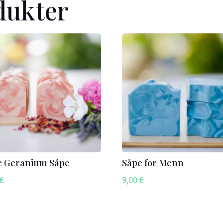
dukter
e Geranium Såpe
Såpe for Menn
€
9,00
€