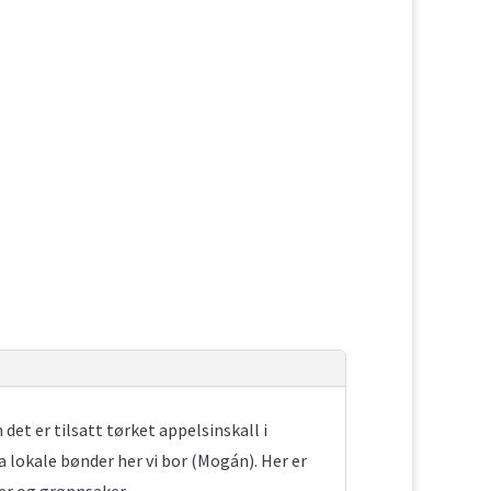
det er tilsatt tørket appelsinskall i
 lokale bønder her vi bor (Mogán). Her er
er og grønnsaker.