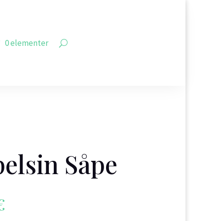
0 elementer
elsin Såpe
€