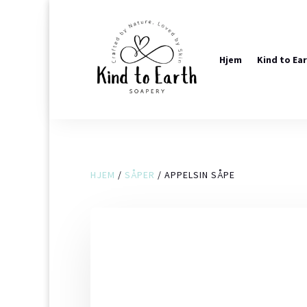
Hjem
Kind to Ea
HJEM
/
SÅPER
/ APPELSIN SÅPE