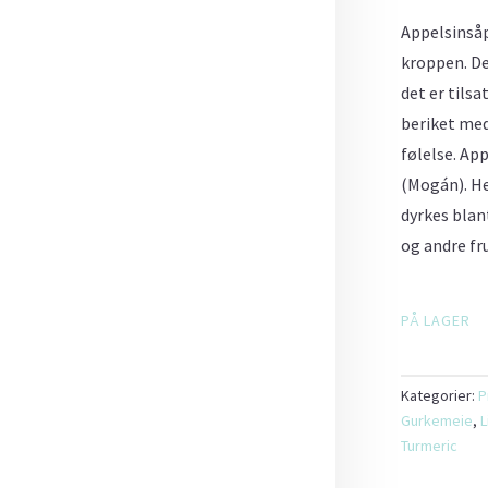
Appelsinsåp
kroppen. De
det er tilsa
beriket med
følelse. Ap
(Mogán). He
dyrkes blan
og andre fr
PÅ LAGER
Kategorier:
P
Gurkemeie
,
L
Turmeric