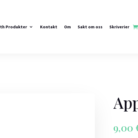
rth Produkter
Kontakt
Om
Sakt om oss
Skriverier
App
9,00