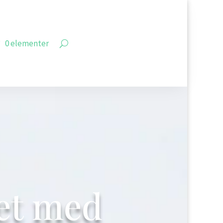
0 elementer
et med