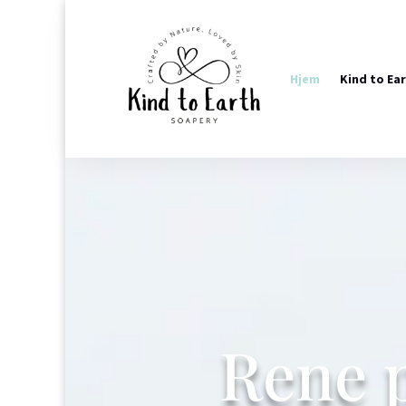
Hjem
Kind to Ea
Rene 