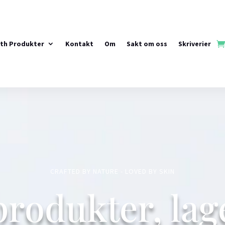
rth Produkter
Kontakt
Om
Sakt om oss
Skriverier
CRAFTED BY NATURE - LOVED BY SKIN
produkter, lag