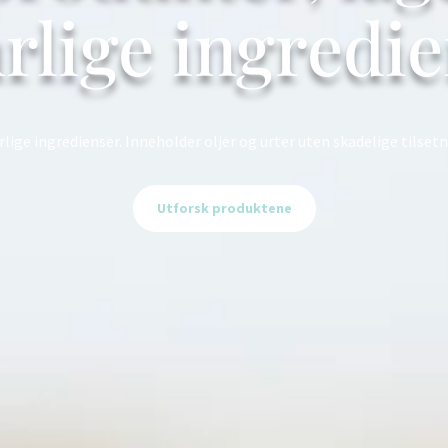
rlige ingredi
ige ingredienser. Inneholder oljer og urter uten skadelige tilsetn
Utforsk produktene