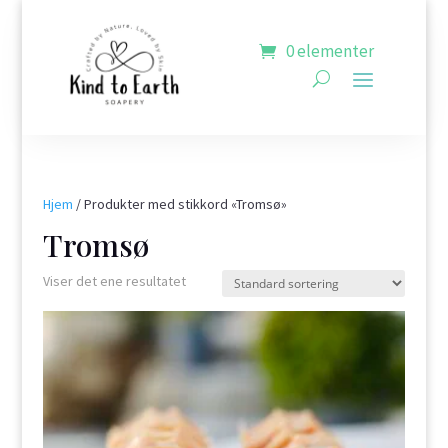
0 elementer
Hjem
/ Produkter med stikkord «Tromsø»
Tromsø
Viser det ene resultatet