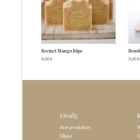
Kremet Mango Såpe
Sensi
9,00
€
9,00
€
Utvalg
Alle produkter
K
Såper
F