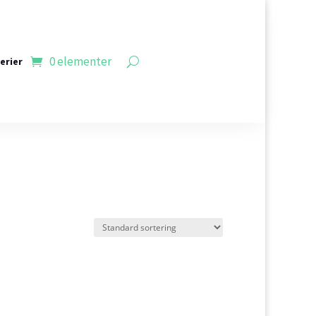
0 elementer
erier