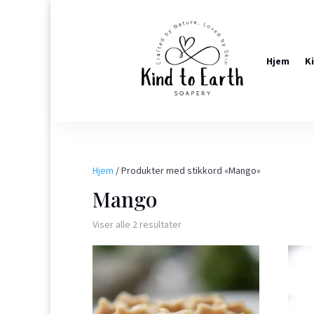
Hjem
K
Hjem
/ Produkter med stikkord «Mango»
Mango
Viser alle 2 resultater